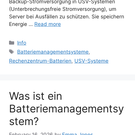
Backup-Stromversorgung in USV-Systemen
(Unterbrechungsfreie Stromversorgung), um
Server bei Ausfällen zu schützen. Sie speichern
Energie …
Read more
Categories
Info
Tags
Batteriemanagementsysteme
,
Rechenzentrum-Batterien
,
USV-Systeme
Was ist ein
Batteriemanagementsy
stem?
February 16, 2026
by
Emma Jones